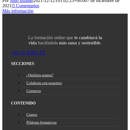
Por
Julio Infante
|
2021-12-12T01:02:23+00:00
7 de diciembre de
2021
|
5 Comentarios
Más información
La formación online que
te cambiará la
vida
haciéndola
más sana y sostenible
.
¡SUSCRÍBETE
SECCIONES
¿Quiénes somos?
Colabora con nosotros
Contacto
CONTENIDO
Cursos
Píldoras formativas