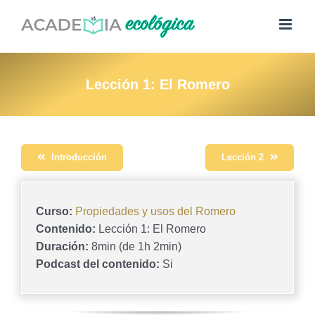
Saltar
al
contenido
Lección 1: El Romero
Introducción
Lección 2
Curso:
Propiedades y usos del Romero
Contenido:
Lección 1: El Romero
Duración:
8min (de 1h 2min)
Podcast del contenido:
Si