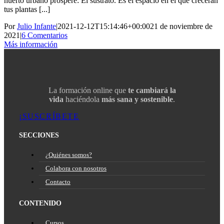
huerto urbano prospere: El sustrato. Es el espacio en el que crecerán
tus plantas [...]
Por
Julio Infante
|
2021-12-12T15:14:46+00:00
21 de noviembre de
2021
|
6 Comentarios
Más información
La formación online que
te cambiará la
vida
haciéndola
más sana y sostenible
.
¡SUSCRÍBETE
SECCIONES
¿Quiénes somos?
Colabora con nosotros
Contacto
CONTENIDO
Cursos