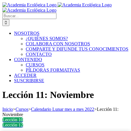
Saltar
al
contenido
Buscar:
NOSOTROS
¿QUIÉNES SOMOS?
COLABORA CON NOSOTROS
COMPARTE Y DIFUNDE TUS CONOCIMIENTOS
CONTACTO
CONTENIDO
CURSOS
PÍLDORAS FORMATIVAS
ACCEDER
SUSCRIBIRSE
Lección 11: Noviembre
Inicio
>
Cursos
>
Calendario Lunar mes a mes 2022
>
Lección 11:
Noviembre
Lección 10
Lección 12