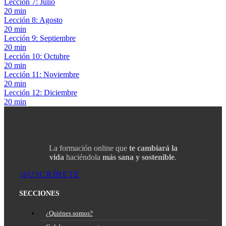
Lección 7: Julio
20 min
Lección 8: Agosto
20 min
Lección 9: Septiembre
20 min
Lección 10: Octubre
20 min
Lección 11: Noviembre
20 min
Lección 12: Diciembre
20 min
La formación online que
te cambiará la
vida
haciéndola
más sana y sostenible
.
¡SUSCRÍBETE
SECCIONES
¿Quiénes somos?